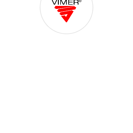
Piolini per accessori 4
@Copyright 2018 - VITERIA MERIDIONALE SRL - S.P. 231 (ex S.S. 98) Km
39,200 dir. ANDRIA-CORATO, 76125 TRANI (BT) - C.F. e Part.IVA:
07783910727 - Tel 0883.501949 - Powered By
CMD Design Web 2.0 -
Trinitapoli
Questo sito Web utilizza i cookie per migliorare la tua